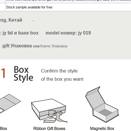
g, Китай
-
: jy lid и base box model номер: jy 019
паковка
use:
frame Упаковка