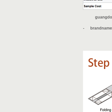
guangdon
- brandname
gift У