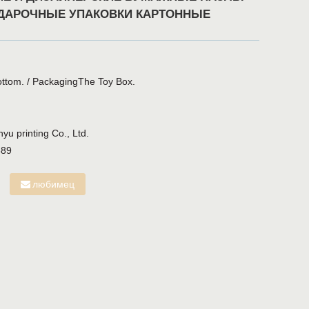
ДАРОЧНЫЕ УПАКОВКИ КАРТОННЫЕ
ttom.
/
PackagingThe Toy Box.
u printing Co., Ltd.
689
любимец