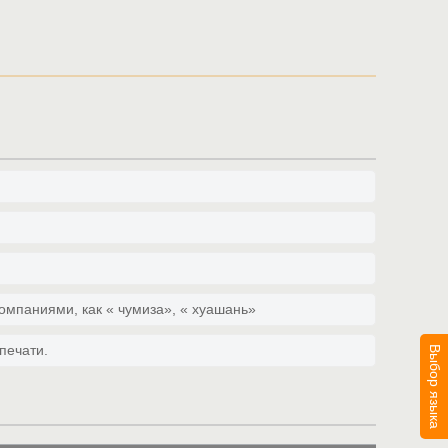
компаниями, как « чумиза», « хуашань»
печати.
Выбор языка