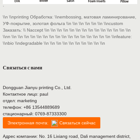
`
\\n \\nprinting Обработка: \\nembossing, матовая ламинирование,
УФ-покрытие, золотая фольга \\n \\n \\n \\n \\n \\n \\ncustom
Заказать: \\ Naccept \\n \\n \\n \\n \\n \\n \\n \\n \\n \\n \\n \\n \\n \\n
\\nn \\n \\n \\n \\n \\n \\n \\n \\n \\n \\n \\n \\n \\n \\n \\n \\n \\nfeature:
\\nbio \\ndegradable \\n \\n \\n \\n \\n \\n \\n \\n \\n \\n
Связаться с нами
Dongguan Jianyu printing Co., Ltd.
Контактное лицо: paul
отдел: marketing
телефон:
+86 13544889689
стационарный:
0769-87333300
Электронная почта:
Связаться сейчас
Адрес компании: No. 16 Lixiang road, Dali management district,