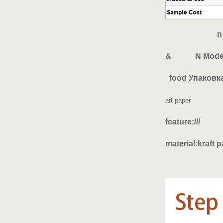
& N Model 
food Упако
art paper
feature
material:
kraft 