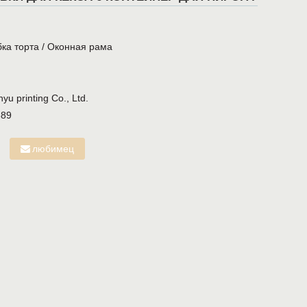
ка торта
/
Оконная рама
u printing Co., Ltd.
689
любимец