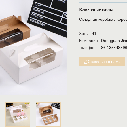
Ключевые слова :
Складная коробка
/
Короб
Хиты :
41
Компания :
Dongguan Jiany
телефон :
+86 13544889
Связаться с нами