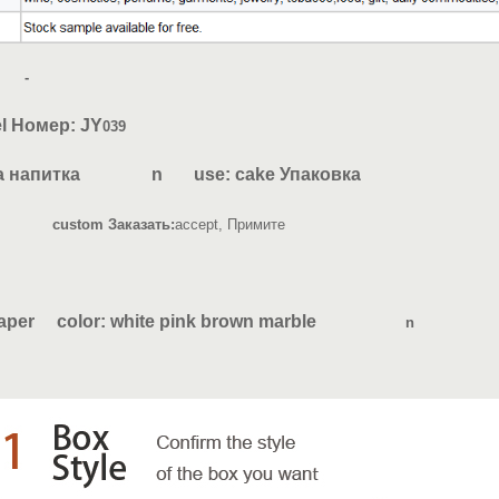
n
-
Номер: JY
039
вка напитка n use: cake Упаковка
custom Заказать:
accept, Примите
:///
paper
color: white pink brown marble
n