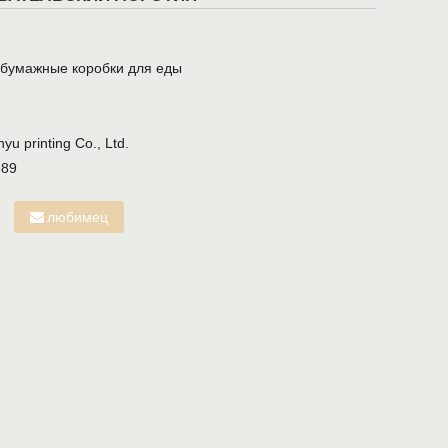
/
бумажные коробки для еды
u printing Co., Ltd.
689
любимец