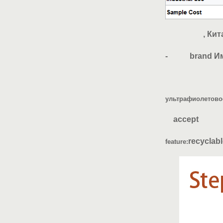
, Кит
- brand Имя
cordug
ультрафиолетово
acc
recyclab
feature: