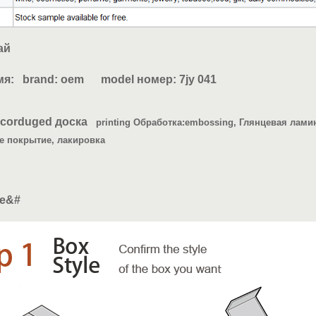
ай
: brand: oem model номер: 7jy 041
ed доска
printing Обработка:
embossing, Глянцевая лами
е покрытие, лакировка
ept
le
&#