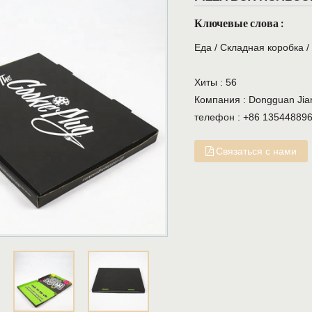
Ключевые слова :
Еда
/
Складная коробка
Хиты :
56
Компания :
Dongguan Jiany
телефон :
+86 13544889
Связаться с нами